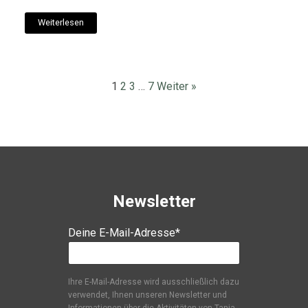
Weiterlesen
1
2
3
…
7
Weiter »
Newsletter
Deine E-Mail-Adresse*
Ihre E-Mail-Adresse wird ausschließlich dazu
verwendet, Ihnen unseren Newsletter und
Informationen über die Aktivitäten von Tanja