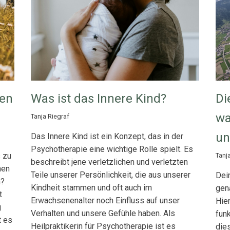
den
Was ist das Innere Kind?
Di
wa
Tanja Riegraf
un
Das Innere Kind ist ein Konzept, das in der
Psychotherapie eine wichtige Rolle spielt. Es
s zu
Tanj
beschreibt jene verletzlichen und verletzten
nen
Teile unserer Persönlichkeit, die aus unserer
Dei
n?
Kindheit stammen und oft auch im
gena
t
Erwachsenenalter noch Einfluss auf unser
Hier
g
Verhalten und unsere Gefühle haben. Als
funk
t es
Heilpraktikerin für Psychotherapie ist es
die