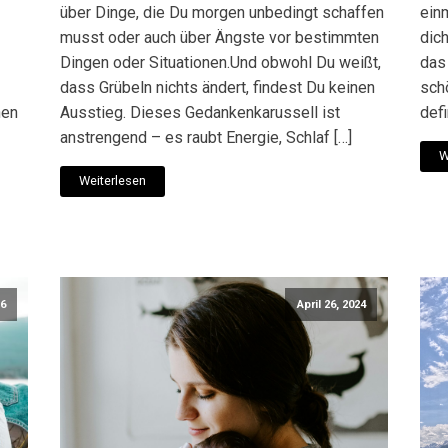
über Dinge, die Du morgen unbedingt schaffen
ein
musst oder auch über Ängste vor bestimmten
dic
Dingen oder Situationen.Und obwohl Du weißt,
das 
dass Grübeln nichts ändert, findest Du keinen
sch
hen
Ausstieg. Dieses Gedankenkarussell ist
defi
anstrengend – es raubt Energie, Schlaf […]
W
Weiterlesen
26
April 26, 2024