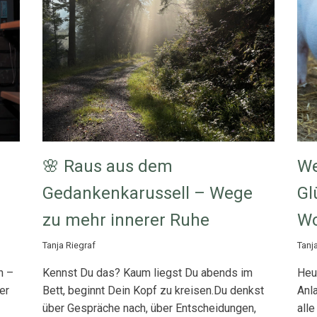
🌸 Raus aus dem
We
Gedankenkarussell – Wege
Gl
zu mehr innerer Ruhe
Wo
Tanja Riegraf
Tanj
n –
Kennst Du das? Kaum liegst Du abends im
Heu
er
Bett, beginnt Dein Kopf zu kreisen.Du denkst
Anl
über Gespräche nach, über Entscheidungen,
alle