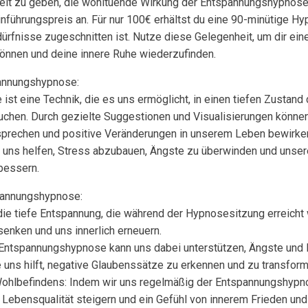
eit zu geben, die wohltuende Wirkung der Entspannungshypnose 
inführungspreis an. Für nur 100€ erhältst du eine 90-minütige H
dürfnisse zugeschnitten ist. Nutze diese Gelegenheit, um dir ei
gönnen und deine innere Ruhe wiederzufinden.
annungshypnose:
st eine Technik, die es uns ermöglicht, in einen tiefen Zustand
uchen. Durch gezielte Suggestionen und Visualisierungen können
prechen und positive Veränderungen in unserem Leben bewirken
 uns helfen, Stress abzubauen, Ängste zu überwinden und unser
bessern.
spannungshypnose:
die tiefe Entspannung, die während der Hypnosesitzung erreicht 
enken und uns innerlich erneuern.
 Entspannungshypnose kann uns dabei unterstützen, Ängste und
 uns hilft, negative Glaubenssätze zu erkennen und zu transform
ohlbefindens: Indem wir uns regelmäßig der Entspannungshypn
 Lebensqualität steigern und ein Gefühl von innerem Frieden un