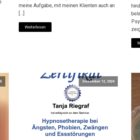
e
meine Aufgabe, mit meinen Klienten auch an
hind
[…]
bel
Psy
Weiterlesen
zeig
W
25
Dezember 12, 2024