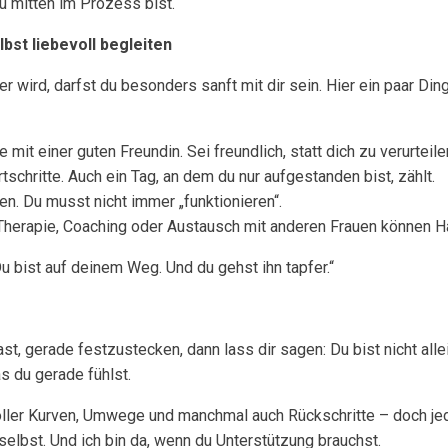
u mitten im Prozess bist.
lbst liebevoll begleiten
wird, darfst du besonders sanft mit dir sein. Hier ein paar Dinge
ie mit einer guten Freundin. Sei freundlich, statt dich zu verurteile
rtschritte. Auch ein Tag, an dem du nur aufgestanden bist, zählt.
en. Du musst nicht immer „funktionieren“.
 Therapie, Coaching oder Austausch mit anderen Frauen können H
 Du bist auf deinem Weg. Und du gehst ihn tapfer.“
t, gerade festzustecken, dann lass dir sagen: Du bist nicht alle
s du gerade fühlst.
oller Kurven, Umwege und manchmal auch Rückschritte – doch jede
 selbst. Und ich bin da, wenn du Unterstützung brauchst.