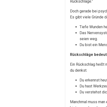
Rückschläge.“
Doch gerade bei psych
Es gibt viele Gründe d
Tiefe Wunden hei
Das Nervensystem
seien weg.
Du bist ein Mens
Rückschläge bedeute
Ein Rückschlag heißt n
du denkst.
Du erkennst heute
Du hast Werkze
Du verstehst dic
Manchmal muss man ein